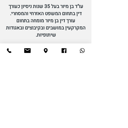
עו"ד בן מיור בעל 35 שנות ניסיון כעורך
דין בתחום המשפט האזרחי והמסחרי.
עורך דין בן מיור מומחה בתחום
המקרקעין במושבים ובקיבוצים ובאגודות
שיתופיות.
הבחירה בתחום המיוחד והסבוך של
"אגודות שיתופיות", אינה מקרית. זהו
תחום מרתק המשלב את כל תחומי
המשפט: קניין, חוזים, משפחה, משפט
מנהלי וציבורי, דיני ירושה ובוררות.
הבקיאות, החדשנות והיצירתיות, הם
שמובילים את עו"ד בן מיור להצליח
בתיקים מורכבים, להגיע
לפסקי דין פורצי
דרך
ולהפוך לעורך דין ומרצה מבוקש
בתחום.